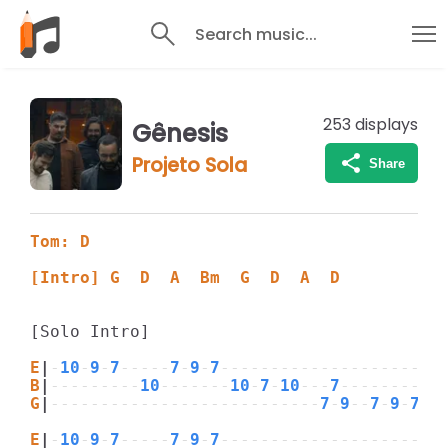
Search music...
253
displays
Gênesis
Projeto Sola
Share
Tom: D
[Intro] G  D  A  Bm  G  D  A  D
[Solo Intro]

E
|
-
10
-
9
-
7
-----
7
-
9
-
7
----------------------
B
|
---------
10
-------
10
-
7
-
10
---
7
---------
7
G
|
---------------------------
7
-
9
--
7
-
9
-
7
--
E
|
-
10
-
9
-
7
-----
7
-
9
-
7
----------------------