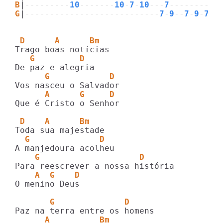
B
|
---------
10
-------
10
-
7
-
10
---
7
----------
G
|
---------------------------
7
-
9
--
7
-
9
-
7
-
7
 D      A      Bm
   G         D
      G            D             
      A      G     D
Que é Cristo o Senhor

 D    A      Bm
  G              D
    G                    D
    A  G    D
O menino Deus

       G              D
      A          Bm