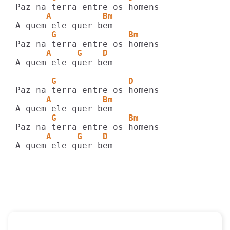
      A          Bm
       G              Bm
      A     G    D
A quem ele quer bem

       G              D
      A          Bm
       G              Bm
      A     G    D
A quem ele quer bem