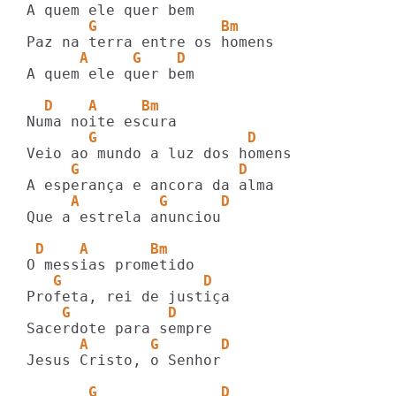
       G              Bm
      A     G    D
A quem ele quer bem

  D    A     Bm 
       G                 D
     G                  D
     A         G      D
Que a estrela anunciou

 D    A       Bm
   G                D
    G           D
      A       G       D
Jesus Cristo, o Senhor

       G              D