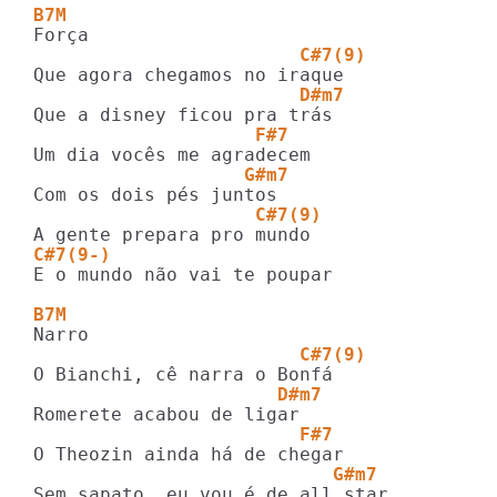
B7M
                        C#7(9)
                        D#m7
                    F#7
                   G#m7
                    C#7(9)
C#7(9-)
E o mundo não vai te poupar

B7M
                        C#7(9)
                      D#m7
                        F#7
                           G#m7