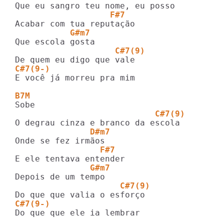
                   F#7
           G#m7
                    C#7(9)
C#7(9-)
E você já morreu pra mim

B7M
                            C#7(9)
               D#m7
                 F#7
               G#m7
                     C#7(9)
C#7(9-)
Do que que ele ia lembrar
