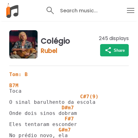
Search music...
245
displays
Colégio
Rubel
Share
Tom: B
B7M
                       C#7(9)
                 D#m7
                  F#7
                G#m7