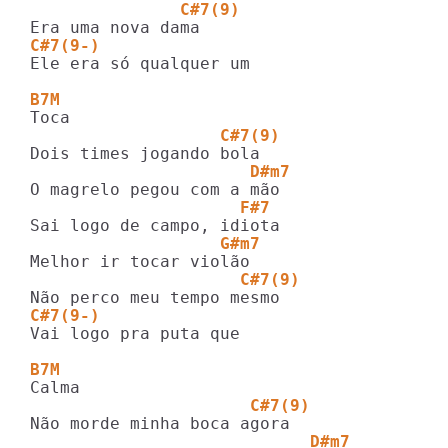
               C#7(9)
C#7(9-)
Ele era só qualquer um

B7M
                   C#7(9)
                      D#m7
                     F#7
                   G#m7
                     C#7(9)
C#7(9-)
Vai logo pra puta que

B7M
                      C#7(9)
                            D#m7