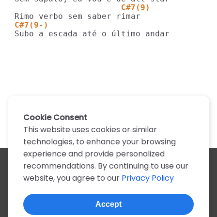
                      C#7(9)
C#7(9-)
Subo a escada até o último andar
Cookie Consent
This website uses cookies or similar
technologies, to enhance your browsing
experience and provide personalized
recommendations. By continuing to use our
All artists
website, you agree to our
Privacy Policy
A
B
C
D
E
F
G
H
I
J
K
L
M
N
O
P
Q
R
S
T
U
V
W
X
Y
Z
0-9
Accept