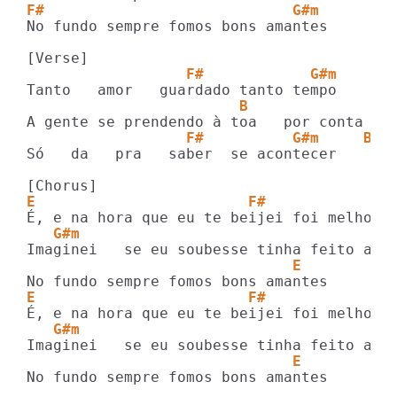
F#                            G#m
No fundo sempre fomos bons amantes

                  F#            G#m
                        B                
                  F#          G#m     B
Só   da   pra   saber  se acontecer

E                        F#
   G#m                                  B
                              E
E                        F#
   G#m                                  B
                              E
No fundo sempre fomos bons amantes
