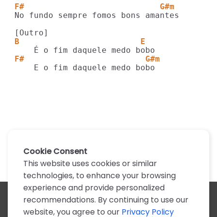
F#                            G#m
No fundo sempre fomos bons amantes

B                         E
F#                         G#m
    E o fim daquele medo bobo
Cookie Consent
This website uses cookies or similar
technologies, to enhance your browsing
experience and provide personalized
recommendations. By continuing to use our
All artists
website, you agree to our
Privacy Policy
A
B
C
D
E
F
G
H
I
J
K
L
M