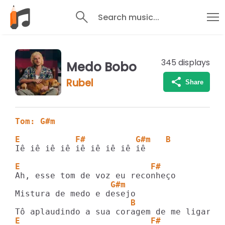
Search music...
345
displays
Medo Bobo
Rubel
Share
Tom: G#m
E           F#          G#m   B
Iê iê iê iê iê iê iê iê iê

E                          F#
                   G#m
                       B
E                          F#