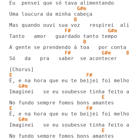
                      G#m
                     B                  E
                  F#            G#m
                        B                
                  F#          G#m     B
Só   da   pra   saber  se acontecer

E                        F#
   G#m                                  B
                              E
E                        F#
   G#m                                  B
                              E