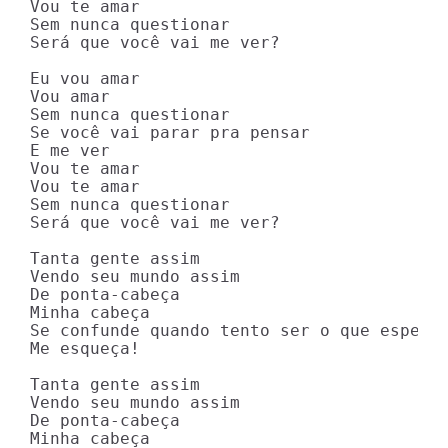
Vou te amar

Sem nunca questionar

Será que você vai me ver?

Eu vou amar

Vou amar

Sem nunca questionar

Se você vai parar pra pensar

E me ver

Vou te amar

Vou te amar

Sem nunca questionar

Será que você vai me ver?

Tanta gente assim

Vendo seu mundo assim

De ponta-cabeça

Minha cabeça

Se confunde quando tento ser o que esperam
Me esqueça!

Tanta gente assim

Vendo seu mundo assim

De ponta-cabeça

Minha cabeça
