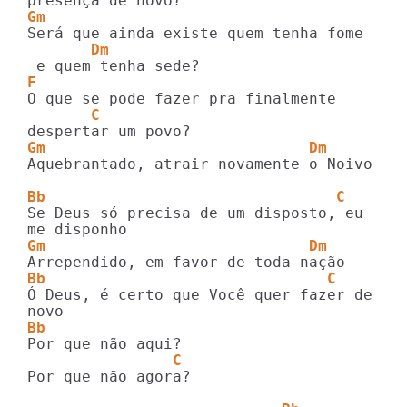
Gm                                   
       Dm
F                                
       C
Gm                             Dm
Aquebrantado, atrair novamente o Noivo

Bb                                C
Se Deus só precisa de um disposto, eu 

Gm                             Dm
Bb                               C
Ó Deus, é certo que Você quer fazer de 

Bb
                C
Por que não agora?
