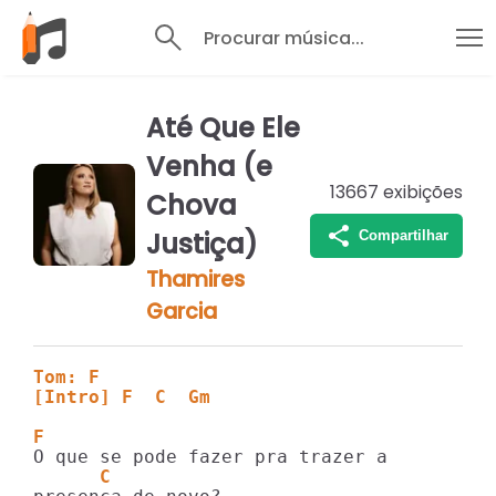
Procurar música...
Até Que Ele
Venha (e
13667
exibições
Chova
Justiça)
Compartilhar
Thamires
Garcia
Tom: F
[Intro] F  C  Gm
F                              
      C