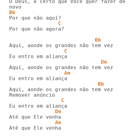
Ó Deus, é certo que Você quer fazer de 

Bb
                C
Por que não agora?

                            Bb
                  C
                              Dm
                  Am
                             Bb
Aqui, aonde os grandes não tem vez

                 C
               Dm
               Am
Até que Ele venha
