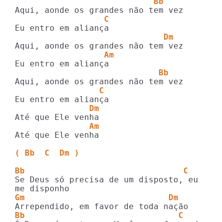
                            Bb
                  C
                              Dm
                  Am
                             Bb
                 C
               Dm
               Am
Até que Ele venha

( Bb  C  Dm )
Bb                                C
Se Deus só precisa de um disposto, eu 

Gm                             Dm
Bb                               C