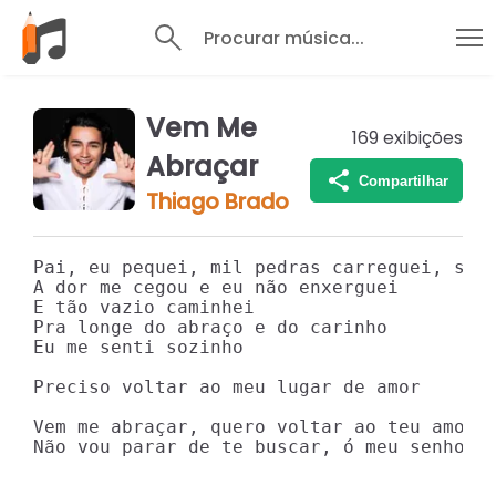
Procurar música...
Vem Me
169
exibições
Abraçar
Compartilhar
Thiago Brado
Pai, eu pequei, mil pedras carreguei, só v
A dor me cegou e eu não enxerguei

E tão vazio caminhei

Pra longe do abraço e do carinho

Eu me senti sozinho

Preciso voltar ao meu lugar de amor

Vem me abraçar, quero voltar ao teu amor

Não vou parar de te buscar, ó meu senhor