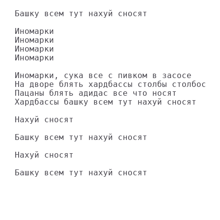
Башку всем тут нахуй сносят

Иномарки 

Иномарки 

Иномарки 

Иномарки 

Иномарки, сука все с пивком в засосе

На дворе блять хардбассы столбы столбосят

Пацаны блять адидас все что носят

Хардбассы башку всем тут нахуй сносят

Нахуй сносят

Башку всем тут нахуй сносят

Нахуй сносят

Башку всем тут нахуй сносят