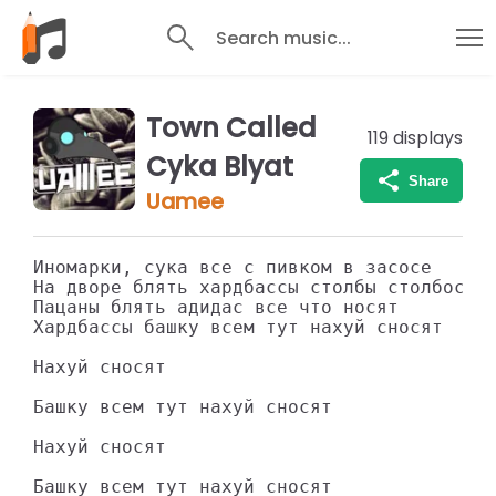
Search music...
Town Called
119
displays
Cyka Blyat
Share
Uamee
Иномарки, сука все с пивком в засосе

На дворе блять хардбассы столбы столбосят

Пацаны блять адидас все что носят

Хардбассы башку всем тут нахуй сносят

Нахуй сносят

Башку всем тут нахуй сносят

Нахуй сносят

Башку всем тут нахуй сносят
