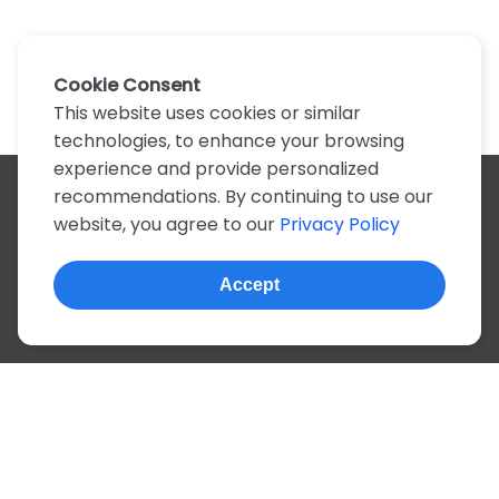
Cookie Consent
This website uses cookies or similar
technologies, to enhance your browsing
experience and provide personalized
recommendations. By continuing to use our
All artists
website, you agree to our
Privacy Policy
A
B
C
D
E
F
G
H
I
J
K
L
M
N
O
P
Q
R
S
T
U
V
W
X
Y
Z
0-9
Accept
© 2022, more than 2 million tabs and lyrics
About this site
Privacy
Terms
Portuguese
English