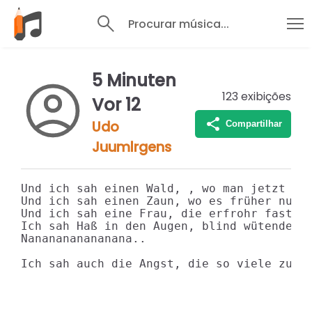
Procurar música...
5 Minuten
123
exibições
Vor 12
Udo
Compartilhar
Juumlrgens
Und ich sah einen Wald, , wo man jetzt ein
Und ich sah einen Zaun, wo es früher nur 
Und ich sah eine Frau, die erfrohr fast v
Ich sah Haß in den Augen, blind wütenden 
Nananananananana..

Ich sah auch die Angst, die so viele zur 