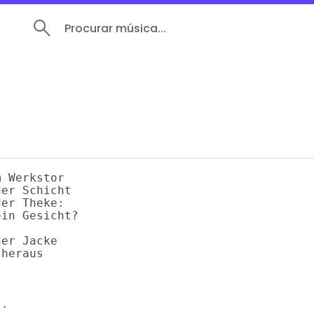
Procurar música...
 Werkstor

er Schicht

er Theke:

in Gesicht?

er Jacke

heraus

.
