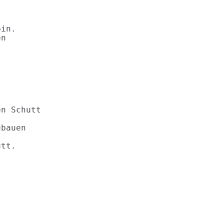
in.

n



n Schutt

bauen

tt.
