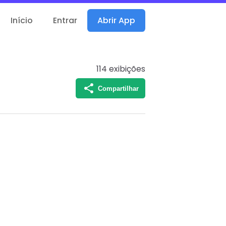
Início
Entrar
Abrir App
114
exibições
Compartilhar