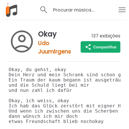
Procurar música...
Okay
137
exibições
Udo
Compartilhar
Juumlrgens
Okay, du gehst, okay

Dein Herz und mein Schrank sind schon gerä
Ein Traum der kaum begann ist ausgeträumt

und die Schuld liegt bei mir

und nun zahl ich dafür

Okay, ich weiss, okay

Ich hab das Glück zerstört mit eigner Hand
Und wenn ich zwischen uns die Scherben seh
dann wünsch ich mir doch

etwas Freundschaft blieb nochokay
