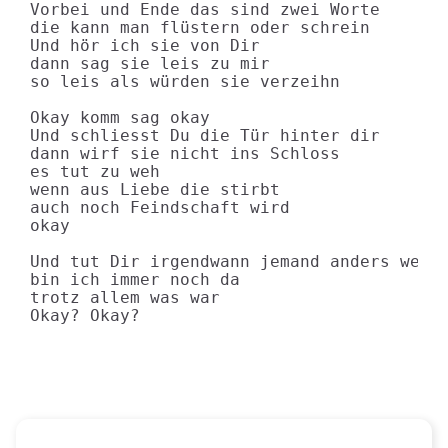
Vorbei und Ende das sind zwei Worte

die kann man flüstern oder schrein

Und hör ich sie von Dir

dann sag sie leis zu mir

so leis als würden sie verzeihn

Okay komm sag okay

Und schliesst Du die Tür hinter dir

dann wirf sie nicht ins Schloss

es tut zu weh

wenn aus Liebe die stirbt

auch noch Feindschaft wird

okay

Und tut Dir irgendwann jemand anders weh

bin ich immer noch da

trotz allem was war

Okay? Okay?