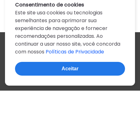
Consentimento de cookies
Este site usa cookies ou tecnologias
semelhantes para aprimorar sua
experiência de navegação e fornecer
recomendações personalizadas. Ao
continuar a usar nosso site, você concorda
Todos os artistas
com nossos
Políticas de Privacidade
A
B
C
D
E
F
G
H
I
J
K
L
M
N
O
P
Q
R
S
T
U
V
W
X
Y
Z
0-9
Aceitar
© 2022, mais de 2 milhões de cifras e letras
Sobre o site
Privacidade
Termos de uso
Português
Inglês