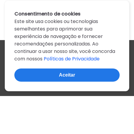
Consentimento de cookies
Este site usa cookies ou tecnologias
semelhantes para aprimorar sua
experiência de navegação e fornecer
recomendações personalizadas. Ao
continuar a usar nosso site, você concorda
Todos os artistas
com nossos
Políticas de Privacidade
A
B
C
D
E
F
G
H
I
J
K
L
M
N
O
P
Q
R
S
T
U
V
W
X
Y
Z
0-9
Aceitar
© 2022, mais de 2 milhões de cifras e letras
Sobre o site
Privacidade
Termos de uso
Português
Inglês