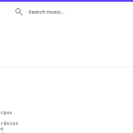
Search music...
rpos

rânios

e
