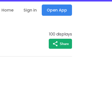
Home
Sign in
Open App
100
displays
Share