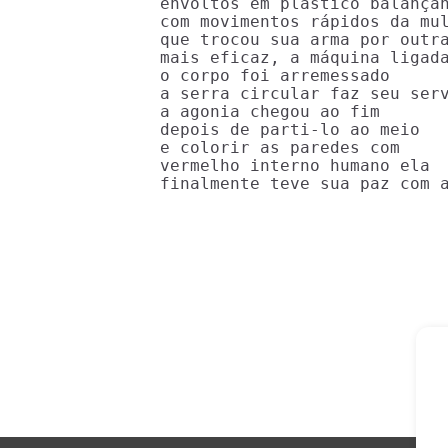
envoltos em plástico balançan
com movimentos rápidos da mul
que trocou sua arma por outra
mais eficaz, a máquina ligada
o corpo foi arremessado

a serra circular faz seu serv
a agonia chegou ao fim

depois de parti-lo ao meio

e colorir as paredes com

vermelho interno humano ela

finalmente teve sua paz com 