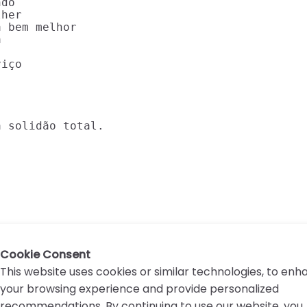
do

her

 bem melhor



iço

a solidão total.
Cookie Consent
This website uses cookies or similar technologies, to en
your browsing experience and provide personalized
recommendations. By continuing to use our website, you