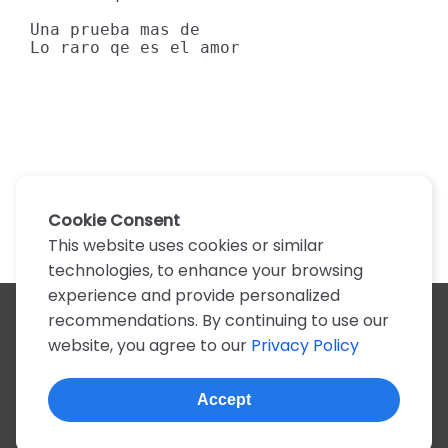
Una prueba mas de

Lo raro qe es el amor
Cookie Consent
This website uses cookies or similar
technologies, to enhance your browsing
experience and provide personalized
recommendations. By continuing to use our
All artists
website, you agree to our
Privacy Policy
A
B
C
D
E
F
G
H
I
J
K
L
M
N
O
P
Q
R
S
T
U
V
W
X
Y
Z
0-9
Accept