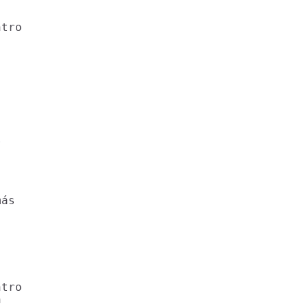
tro



ás

tro


