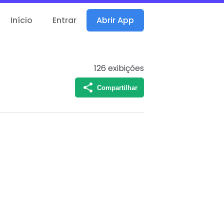
Início
Entrar
Abrir App
126
exibições
Compartilhar