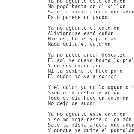
Ya no aguanto este calorón

Me pegó hasta en el sillon

Sale la misma afuera que aden
Esto parece un asador

Ya no aguanto el calorón

Alivianarse está cañón

Hielos, bolis y paletas

Nada quita el calorón

Ya no puedo andar descalzo

El sol me quema hasta la piel
Y no soy exagerado

Ni la sombra te hace paro

El sudor me va a correr

Y el calor ya no lo aguanto m
Siento la deshidratación

Todo el día hace un calorón

No dejo de sudar

Ya no aguanto este calorón

Y se me moja hasta el calzón

Sale la misma afuera que aden
Y aunque me quite el pantalón