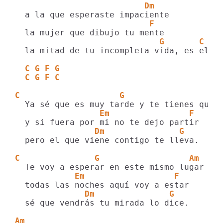
                          Dm
                           F
                             G       C
  la mitad de tu incompleta vida, es ella.
  C G F G
  C G F C
C                    G                   
                 Em                F
                Dm               G
  pero el que viene contigo te lleva.

C               G                  Am
            Em                  F
              Dm               G
  sé que vendrás tu mirada lo dice.

Am                                       