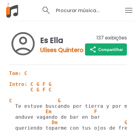
Procurar música...
137
exibições
Es Ella
Ulises Quintero
Compartilhar
Tom: C
Intro: C G F G
       C G F C
C               G                      Am
            Em              F
              Dm                      G
  queriendo toparme con tus ojos de frente