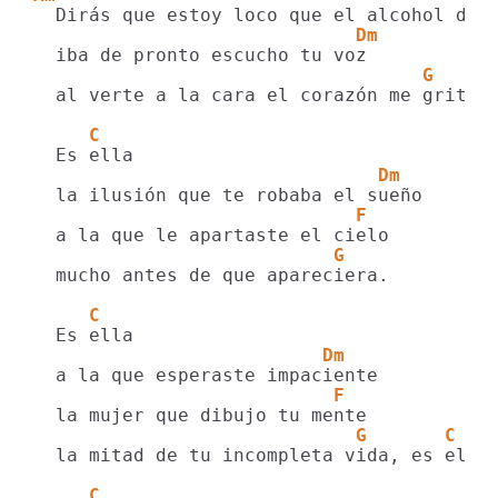
                             Dm
                                   G
  al verte a la cara el corazón me grito.

     C
                               Dm
                             F
                           G
  mucho antes de que apareciera.

     C
                          Dm
                           F
                             G       C
  la mitad de tu incompleta vida, es ella.
     C