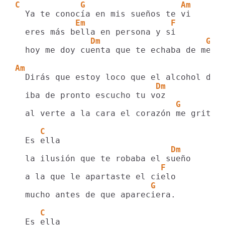
C            G                   Am
            Em                 F
               Dm                     G
  hoy me doy cuenta que te echaba de menos
Am                                       
                            Dm
                                G
  al verte a la cara el corazón me grito.

     C
                               Dm
                             F
                           G
  mucho antes de que apareciera.

     C