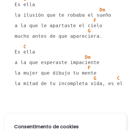
                               Dm
                             F
                           G
  mucho antes de que apareciera.

     C
                          Dm
                           F
                             G       C
Consentimento de cookies