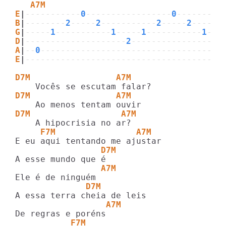
   A7M
E
|
-----------
0
-----------------
0
---------
B
|
--------
2
-----
2
-----------
2
-----
2
------
G
|
-----
1
-----------
1
-----
1
-----------
1
---
D
|
--------------------
2
------------------
A
|
--
0
------------------------------------
E
|
---------------------------------------
D7M                 A7M
D7M                 A7M
D7M                  A7M
     F7M                A7M
                 D7M
                 A7M
              D7M             
                  A7M
           F7M