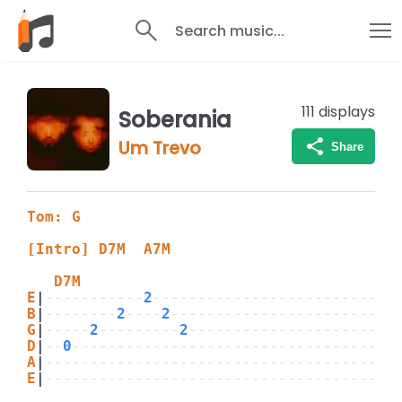
Search music...
111
displays
Soberania
Um Trevo
Share
Tom: G
[Intro] D7M  A7M
   D7M
E
|
-----------
2
---------------------------
B
|
--------
2
----
2
-------------------------
G
|
-----
2
---------
2
-----------------------
D
|
--
0
------------------------------------
A
|
---------------------------------------
E
|
---------------------------------------