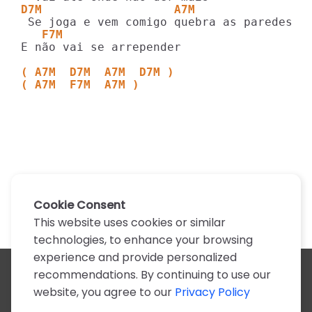
D7M                   A7M
   F7M                  
E não vai se arrepender

( A7M  D7M  A7M  D7M )
( A7M  F7M  A7M )
Cookie Consent
This website uses cookies or similar
technologies, to enhance your browsing
experience and provide personalized
recommendations. By continuing to use our
All artists
website, you agree to our
Privacy Policy
A
B
C
D
E
F
G
H
I
J
K
L
M