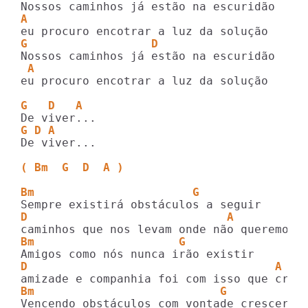
A
G                  D
 A
eu procuro encotrar a luz da solução

G   D   A
G D A
De viver...

( Bm  G  D  A )
Bm                       G
D                             A
Bm                     G
D                                    A
Bm                           G