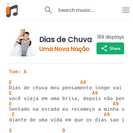
Search music...
189
displays
Dias de Chuva
Uma Nova Nação
Share
Tom: A
E                       A9
E                           A9
E                                  A9
 E                              A9
diante de uma vida em que os dias sao igua
G                 D