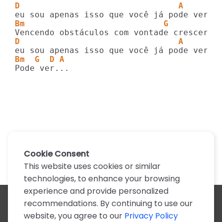
D                                A
Bm                            G
D                                A
Bm  G  D A
Pode ver...
Cookie Consent
This website uses cookies or similar
technologies, to enhance your browsing
experience and provide personalized
recommendations. By continuing to use our
All artists
website, you agree to our
Privacy Policy
A
B
C
D
E
F
G
H
I
J
K
L
M