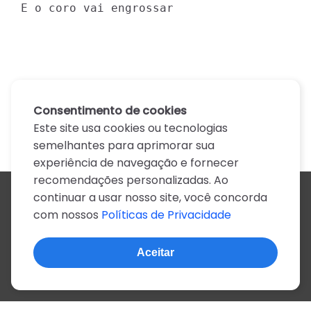
E o coro vai engrossar
Consentimento de cookies
Este site usa cookies ou tecnologias
semelhantes para aprimorar sua
experiência de navegação e fornecer
recomendações personalizadas. Ao
continuar a usar nosso site, você concorda
Todos os artistas
com nossos
Políticas de Privacidade
A
B
C
D
E
F
G
H
I
J
K
L
M
N
O
P
Q
R
S
T
U
V
W
X
Y
Z
0-9
Aceitar
© 2022, mais de 2 milhões de cifras e letras