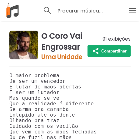
Procurar música...
O Coro Vai
91
exibições
Engrossar
Compartilhar
Uma Unidade
O maior problema

De ser um vencedor

É lutar de mãos abertas

E ser um lutador

Mas quando se ve 

Que a realidade é diferente

Se arma pra caramba 

Intupido ate os dente

Olhando pra traz

Cuidado com os vacilão

Que vem com as mãos fechadas

Ou de fuzil nas mãos
