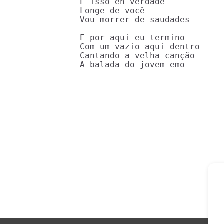
E isso eh verdade

Longe de você

Vou morrer de saudades

E por aqui eu termino

Com um vazio aqui dentro

Cantando a velha canção

A balada do jovem emo