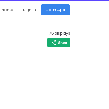
Home
Sign in
Open App
78
displays
Share