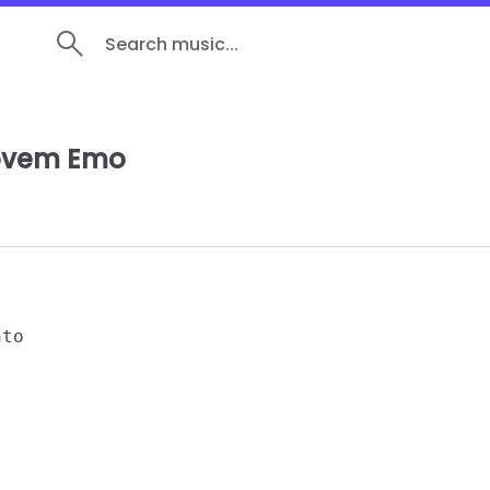
Search music...
ovem Emo
to
