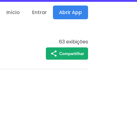
Início
Entrar
Abrir App
63
exibições
Compartilhar