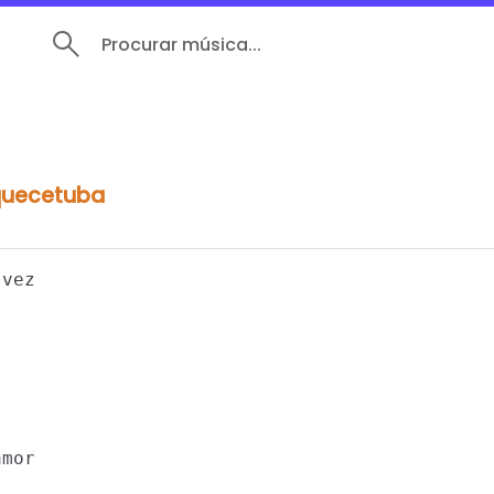
Procurar música...
quecetuba
vez

mor
