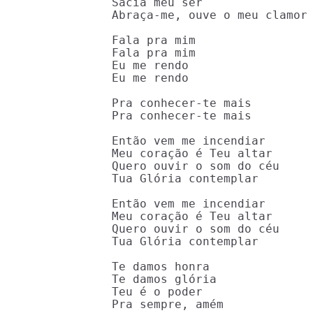
Sacia meu ser

Abraça-me, ouve o meu clamor

Fala pra mim

Fala pra mim

Eu me rendo

Eu me rendo

Pra conhecer-te mais

Pra conhecer-te mais

Então vem me incendiar

Meu coração é Teu altar

Quero ouvir o som do céu

Tua Glória contemplar

Então vem me incendiar

Meu coração é Teu altar

Quero ouvir o som do céu

Tua Glória contemplar

Te damos honra

Te damos glória

Teu é o poder

Pra sempre, amém
