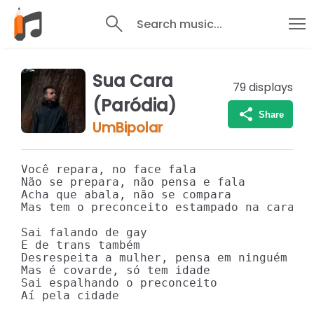
Search music...
Sua Cara
79
displays
(Paródia)
Share
UmBipolar
Você repara, no face fala

Não se prepara, não pensa e fala

Acha que abala, não se compara

Mas tem o preconceito estampado na cara

Sai falando de gay

E de trans também

Desrespeita a mulher, pensa em ninguém

Mas é covarde, só tem idade

Sai espalhando o preconceito

Aí pela cidade
