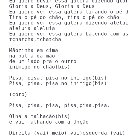
Eu quero ouvir essa galera dizendo gloria 
Gloria a Deus, Gloria a Deus

Eu quero ver essa galera tirando o pé do C
Tira o pé do chão, tira o pé do chão

Eu quero ver essa galera dizendo aleluia

aleluia aleluia

Eu quero ver essa galera batendo com as mã
tchatcha,tchatcha

Mãozinha em cima

na palma da mão

de um lado pra o outro

inimigo no chão(bis)

Pisa, pisa, pisa no inimigo(bis)

Pisa, pisa, pisa no inimigo(bis)

(coro)

Pisa, pisa, pisa, pisa,pisa,pisa.

Olha a malhação(bis)

e vai malhando com a Unção

Direita (vai) meio( vai)esquerda (vai) ro