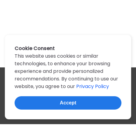
Cookie Consent
This website uses cookies or similar
technologies, to enhance your browsing
experience and provide personalized
recommendations. By continuing to use our
All artists
website, you agree to our
Privacy Policy
A
B
C
D
E
F
G
H
I
J
K
L
M
N
O
P
Q
R
S
T
U
V
W
X
Y
Z
0-9
Accept
© 2022, more than 2 million tabs and lyrics
About this site