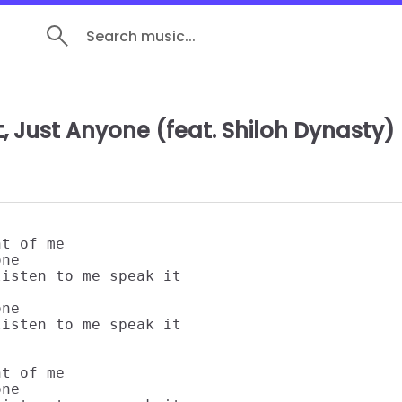
Search music...
, Just Anyone (feat. Shiloh Dynasty)
t of me

ne

isten to me speak it

ne

isten to me speak it

t of me

ne
