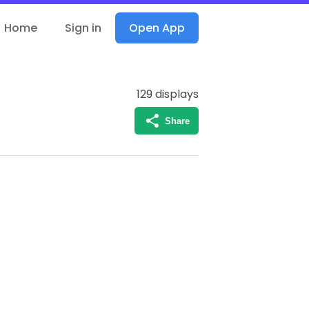
Home
Sign in
Open App
129
displays
Share