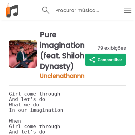
Procurar música...
Pure
imagination
79
exibições
(feat. Shiloh
Compartilhar
Dynasty)
Unclenathannn
Girl come through

And let's do

What we do

In our imagination

When

Girl come through

And let's do
