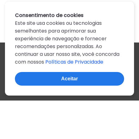
Consentimento de cookies
Este site usa cookies ou tecnologias
semelhantes para aprimorar sua
experiência de navegação e fornecer
recomendações personalizadas. Ao
continuar a usar nosso site, você concorda
Todos os artistas
com nossos
Políticas de Privacidade
A
B
C
D
E
F
G
H
I
J
K
L
M
N
O
P
Q
R
S
T
U
V
W
X
Y
Z
0-9
Aceitar
© 2022, mais de 2 milhões de cifras e letras
Sobre o site
Privacidade
Termos de uso
Português
Inglês