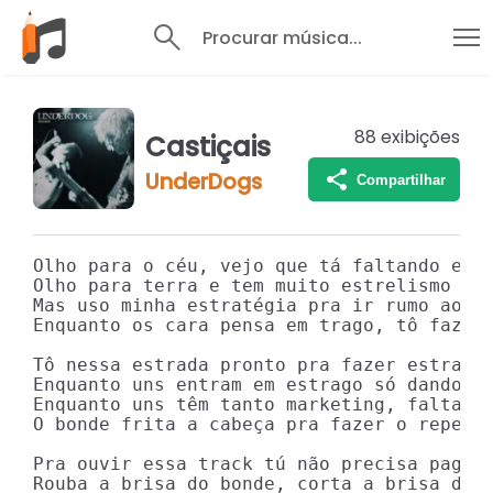
Procurar música...
88
exibições
Castiçais
UnderDogs
Compartilhar
Olho para o céu, vejo que tá faltando estr
Olho para terra e tem muito estrelismo

Mas uso minha estratégia pra ir rumo ao es
Enquanto os cara pensa em trago, tô fazend
Tô nessa estrada pronto pra fazer estrago

Enquanto uns entram em estrago só dando un
Enquanto uns têm tanto marketing, falta vi
O bonde frita a cabeça pra fazer o repente
Pra ouvir essa track tú não precisa pagar 
Rouba a brisa do bonde, corta a brisa do v