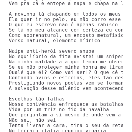
Vem pra cá e entope a napa e chapa na lata
A novinha tá chapando em todos os meus ris
Ela quer ir no pelo, eu não corro esse ris
O que eu escrevo não é apenas rabisco

Se tá no meu alcance com certeza eu conqui
Como sobrenatural, um encosto metafísico

Verso natural, elemento hídrico

Naipe anti-herói severo snape

No equilíbrio da fita avistei um sniper

Na minha maldade a algum tempo me observan
Se eu não proteger minha honra me tiram do
Qualé que é!? Como vai ser!? O que cê ta p
Contando ovins e estrelas, eles tão descen
Prestigiando novos poetas vem se formando

A salvação desse milênio vem acontecendo

Escolhas tão falhas

Nossa conivência enfraquece as batalhas

Vida por um triz no fio da navalha

Que perguntam a si mesmo de onde vem a sal
Não sei, não sei

Tenta livrar a cara, tira o seu da reta an
No terraço itália reunião vigária
