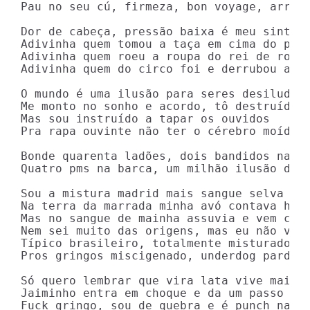
Pau no seu cú, firmeza, bon voyage, arrive
Dor de cabeça, pressão baixa é meu sintoma
Adivinha quem tomou a taça em cima do pian
Adivinha quem roeu a roupa do rei de roma

Adivinha quem do circo foi e derrubou a lo
O mundo é uma ilusão para seres desiludido
Me monto no sonho e acordo, tô destruído

Mas sou instruído a tapar os ouvidos

Pra rapa ouvinte não ter o cérebro moído

Bonde quarenta ladões, dois bandidos na mo
Quatro pms na barca, um milhão ilusão da l
Sou a mistura madrid mais sangue selva

Na terra da marrada minha avó contava hist
Mas no sangue de mainha assuvia e vem caip
Nem sei muito das origens, mas eu não vim 
Típico brasileiro, totalmente misturado

Pros gringos miscigenado, underdog pardo

Só quero lembrar que vira lata vive mais

Jaiminho entra em choque e da um passo pra
Fuck gringo, sou de quebra e é punch na su