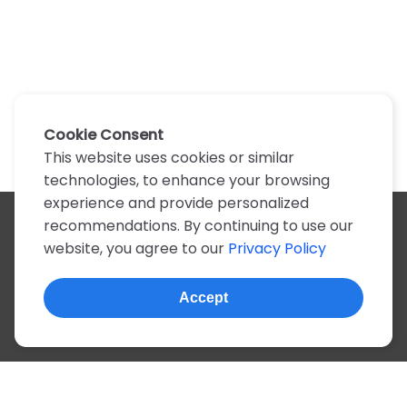
Cookie Consent
This website uses cookies or similar
technologies, to enhance your browsing
experience and provide personalized
recommendations. By continuing to use our
All artists
website, you agree to our
Privacy Policy
A
B
C
D
E
F
G
H
I
J
K
L
M
N
O
P
Q
R
S
T
U
V
W
X
Y
Z
0-9
Accept
© 2022, more than 2 million tabs and lyrics
About this site