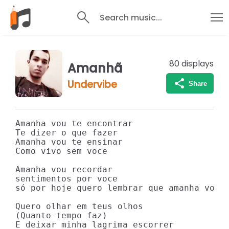
Search music...
80
displays
Amanhã
Undervibe
Share
Amanha vou te encontrar

Te dizer o que fazer

Amanha vou te ensinar

Como vivo sem voce

Amanha vou recordar

sentimentos por voce

só por hoje quero lembrar que amanha vou t
Quero olhar em teus olhos

(Quanto tempo faz)

E deixar minha lagrima escorrer
