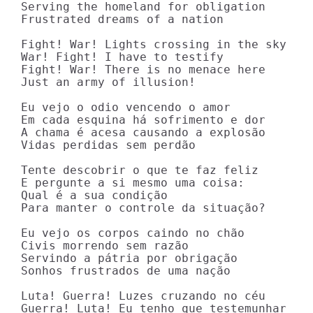
Serving the homeland for obligation

Frustrated dreams of a nation

Fight! War! Lights crossing in the sky

War! Fight! I have to testify

Fight! War! There is no menace here

Just an army of illusion!

Eu vejo o odio vencendo o amor

Em cada esquina há sofrimento e dor

A chama é acesa causando a explosão

Vidas perdidas sem perdão

Tente descobrir o que te faz feliz

E pergunte a si mesmo uma coisa:

Qual é a sua condição

Para manter o controle da situação?

Eu vejo os corpos caindo no chão

Civis morrendo sem razão

Servindo a pátria por obrigação

Sonhos frustrados de uma nação

Luta! Guerra! Luzes cruzando no céu

Guerra! Luta! Eu tenho que testemunhar
