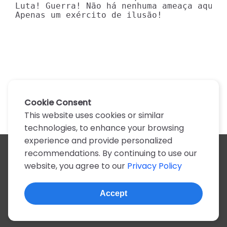
Luta! Guerra! Não há nenhuma ameaça aqui

Apenas um exército de ilusão!
Cookie Consent
This website uses cookies or similar
technologies, to enhance your browsing
experience and provide personalized
recommendations. By continuing to use our
All artists
website, you agree to our
Privacy Policy
A
B
C
D
E
F
G
H
I
J
K
L
M
N
O
P
Q
R
S
T
U
V
W
X
Y
Z
0-9
Accept