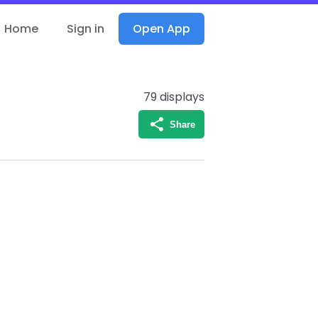
Home
Sign in
Open App
79
displays
Share