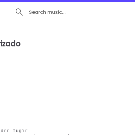
Search music...
izado
der fugir
