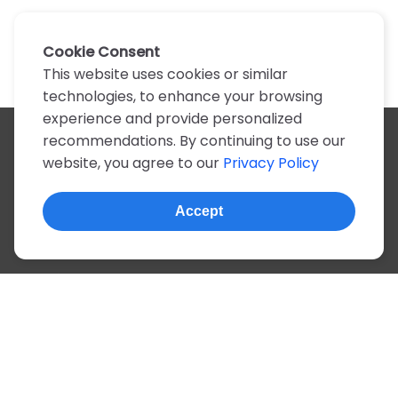
Cookie Consent
This website uses cookies or similar
technologies, to enhance your browsing
experience and provide personalized
recommendations. By continuing to use our
All artists
website, you agree to our
Privacy Policy
A
B
C
D
E
F
G
H
I
J
K
L
M
N
O
P
Q
R
S
T
U
V
W
X
Y
Z
0-9
Accept
© 2022, more than 2 million tabs and lyrics
About this site
Privacy
Terms
Portuguese
English