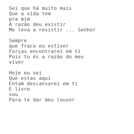
Sei que há muito mais

Que a vida tem

pra mim

A razão deu existir 

Me leva a resistir ... Senhor 

Sempre

que fraco eu estiver

Forças encontrarei em ti

Pois tu és a razão do meu

viver

Hoje eu sei

Que estas aqui 

Entam descansarei em ti

E livre

sou 

Para te dar meu louvor