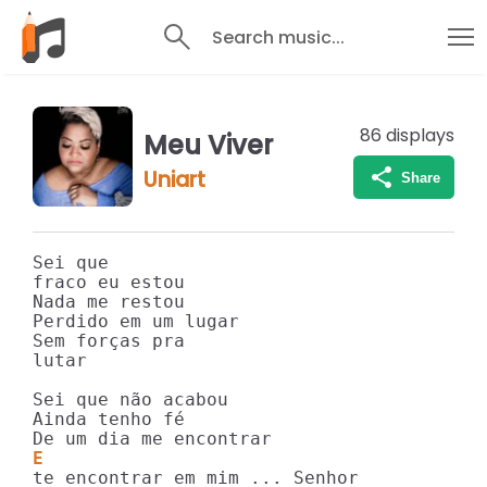
Search music...
86
displays
Meu Viver
Uniart
Share
Sei que

fraco eu estou 

Nada me restou

Perdido em um lugar

Sem forças pra

lutar

Sei que não acabou

Ainda tenho fé

E
te encontrar em mim ... Senhor 
