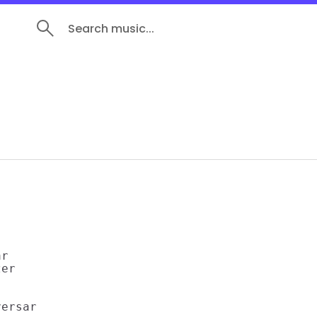
Search music...
r

er

ersar
