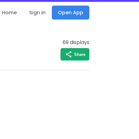
Home
Sign in
Open App
69
displays
Share