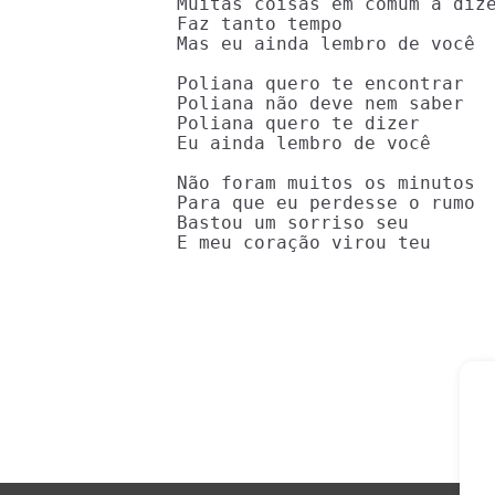
Muitas coisas em comum a dize
Faz tanto tempo

Mas eu ainda lembro de você

Poliana quero te encontrar

Poliana não deve nem saber

Poliana quero te dizer

Eu ainda lembro de você

Não foram muitos os minutos

Para que eu perdesse o rumo

Bastou um sorriso seu

E meu coração virou teu