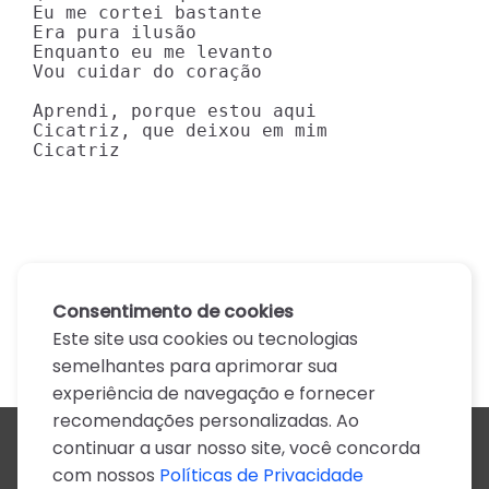
Eu me cortei bastante

Era pura ilusão

Enquanto eu me levanto

Vou cuidar do coração

Aprendi, porque estou aqui

Cicatriz, que deixou em mim

Cicatriz
Consentimento de cookies
Este site usa cookies ou tecnologias
semelhantes para aprimorar sua
experiência de navegação e fornecer
recomendações personalizadas. Ao
continuar a usar nosso site, você concorda
Todos os artistas
com nossos
Políticas de Privacidade
A
B
C
D
E
F
G
H
I
J
K
L
M