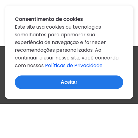
Consentimento de cookies
Este site usa cookies ou tecnologias
semelhantes para aprimorar sua
experiência de navegação e fornecer
recomendações personalizadas. Ao
continuar a usar nosso site, você concorda
Todos os artistas
com nossos
Políticas de Privacidade
A
B
C
D
E
F
G
H
I
J
K
L
M
N
O
P
Q
R
S
T
U
V
W
X
Y
Z
0-9
Aceitar
© 2022, mais de 2 milhões de cifras e letras
Sobre o site
Privacidade
Termos de uso