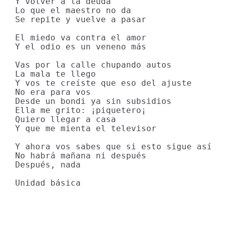
Y volver a la deuda

Lo que el maestro no da

Se repite y vuelve a pasar

El miedo va contra el amor

Y el odio es un veneno más

Vas por la calle chupando autos

La mala te llego

Y vos te creíste que eso del ajuste

No era para vos

Desde un bondi ya sin subsidios

Ella me grito: ¡piquetero¡

Quiero llegar a casa

Y que me mienta el televisor

Y ahora vos sabes que si esto sigue así

No habrá mañana ni después

Después, nada

Unidad básica