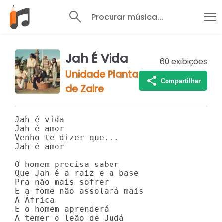
Procurar música...
Jah É Vida
60
exibições
Unidade Planta
Compartilhar
de Zaire
Jah é vida

Jah é amor

Venho te dizer que...

Jah é amor

O homem precisa saber

Que Jah é a raiz e a base

Pra não mais sofrer

E a fome não assolará mais

A África

E o homem aprenderá

A temer o leão de Judá
