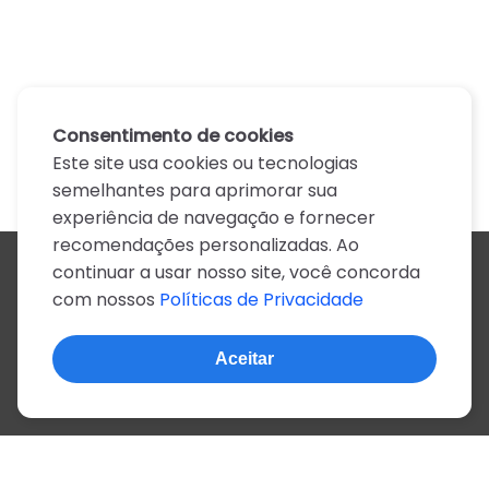
Consentimento de cookies
Este site usa cookies ou tecnologias
semelhantes para aprimorar sua
experiência de navegação e fornecer
recomendações personalizadas. Ao
continuar a usar nosso site, você concorda
Todos os artistas
com nossos
Políticas de Privacidade
A
B
C
D
E
F
G
H
I
J
K
L
M
N
O
P
Q
R
S
T
U
V
W
X
Y
Z
0-9
Aceitar
© 2022, mais de 2 milhões de cifras e letras
Sobre o site