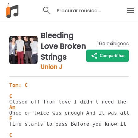
Procurar música...
Bleeding
164
exibições
Love Broken
Strings
Compartilhar
Union J
Tom: C
C
Am
F                                        
Time starts to pass Before you know it you
C