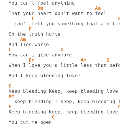
          Dm                  Am
        C                             G
       F     
    Am  
C                 G
       Dm                Am       G
When I love you a little less than before

And I keep bleeding love!

C
Am
F                                     G
               C
You cut me open