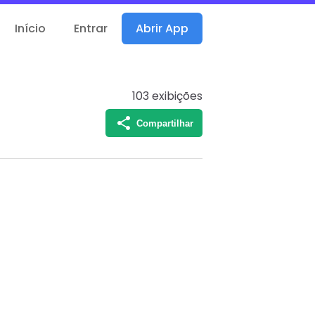
Início
Entrar
Abrir App
103
exibições
Compartilhar