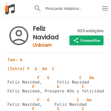
Procurar música...
Feliz
603
exibições
Navidad
Compartilhar
Unkown
Tom: A
[Intro] F  G  Am  C  
            F   G            C   Am
          F         G         C
Feliz Navidad, Prospero Año y felicidad

            F   G           C   Am
          F         G         C