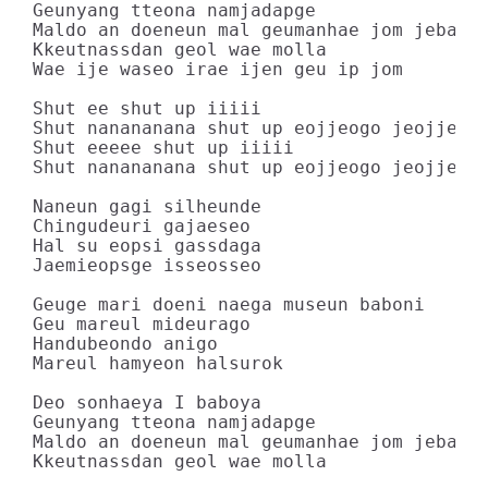
Geunyang tteona namjadapge

Maldo an doeneun mal geumanhae jom jebal

Kkeutnassdan geol wae molla

Wae ije waseo irae ijen geu ip jom

Shut ee shut up iiiii

Shut nanananana shut up eojjeogo jeojjeogo
Shut eeeee shut up iiiii

Shut nanananana shut up eojjeogo jeojjeogo
Naneun gagi silheunde

Chingudeuri gajaeseo

Hal su eopsi gassdaga

Jaemieopsge isseosseo

Geuge mari doeni naega museun baboni

Geu mareul mideurago

Handubeondo anigo

Mareul hamyeon halsurok

Deo sonhaeya I baboya

Geunyang tteona namjadapge

Maldo an doeneun mal geumanhae jom jebal

Kkeutnassdan geol wae molla
