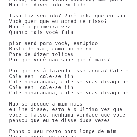
Não foi divertido em tudo

Isso faz sentido? Você acha que eu sou idi
Você quer que eu acredite nisso?

Não é a primeira vez

Quanto mais você fala

pior será para você, estúpido

Basta deixar, como um homem

Pare de dizer tolices

Por que você não sabe que é mais?

Por que está fazendo isso agora? Cale essa
Cale eeh, cale-se iih

Cale nanananana, cale-se suas divagações i
Cale eeh, cale-se iih

Cale nanananana, cale-se suas divagações i
Não se apegue a mim mais

eu lhe disse, esta é a última vez que

você é falso, nenhuma verdade que você

pensou que eu te disse duas vezes

Ponha o seu rosto para longe de mim

Você é você, eu sou eu
