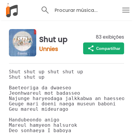
Procurar música...
83
exibições
Shut up
Unnies
Compartilhar
Shut shut up shut shut up

Shut shut up

Baeteoriga da dwaeseo

Jeonhwareul mot badasseo

Najunge haryeodaga jalkkabwa an haesseo

Geuge mari doeni naega museun baboni

Geu mareul mideurago

Handubeondo anigo

Mareul hamyeon halsurok

Deo sonhaeya I baboya
