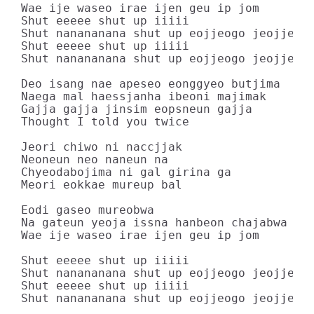
Wae ije waseo irae ijen geu ip jom

Shut eeeee shut up iiiii

Shut nanananana shut up eojjeogo jeojjeogo
Shut eeeee shut up iiiii

Shut nanananana shut up eojjeogo jeojjeogo
Deo isang nae apeseo eonggyeo butjima

Naega mal haessjanha ibeoni majimak

Gajja gajja jinsim eopsneun gajja

Thought I told you twice

Jeori chiwo ni naccjjak

Neoneun neo naneun na

Chyeodabojima ni gal girina ga

Meori eokkae mureup bal

Eodi gaseo mureobwa

Na gateun yeoja issna hanbeon chajabwa

Wae ije waseo irae ijen geu ip jom

Shut eeeee shut up iiiii

Shut nanananana shut up eojjeogo jeojjeogo
Shut eeeee shut up iiiii

Shut nanananana shut up eojjeogo jeojjeogo