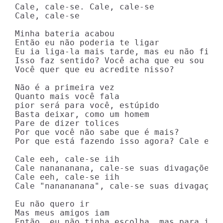
Cale, cale-se. Cale, cale-se

Cale, cale-se

Minha bateria acabou

Então eu não poderia te ligar

Eu ia liga-la mais tarde, mas eu não fiz p
Isso faz sentido? Você acha que eu sou idi
Você quer que eu acredite nisso?

Não é a primeira vez

Quanto mais você fala

pior será para você, estúpido

Basta deixar, como um homem

Pare de dizer tolices

Por que você não sabe que é mais?

Por que está fazendo isso agora? Cale essa
Cale eeh, cale-se iih

Cale nanananana, cale-se suas divagações i
Cale eeh, cale-se iih

Cale "nanananana", cale-se suas divagações
Eu não quero ir

Mas meus amigos iam

Então, eu não tinha escolha, mas para ir
