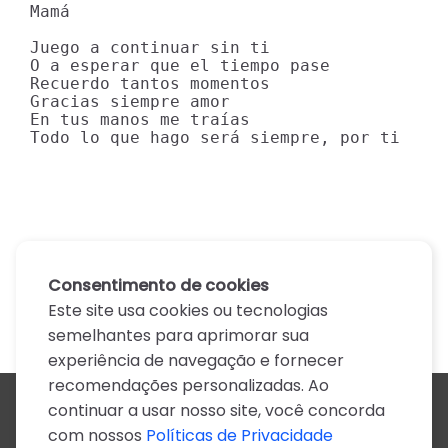
Mamá

Juego a continuar sin ti

O a esperar que el tiempo pase

Recuerdo tantos momentos

Gracias siempre amor

En tus manos me traías

Todo lo que hago será siempre, por ti
Consentimento de cookies
Este site usa cookies ou tecnologias
semelhantes para aprimorar sua
experiência de navegação e fornecer
recomendações personalizadas. Ao
continuar a usar nosso site, você concorda
Todos os artistas
com nossos
Políticas de Privacidade
A
B
C
D
E
F
G
H
I
J
K
L
M