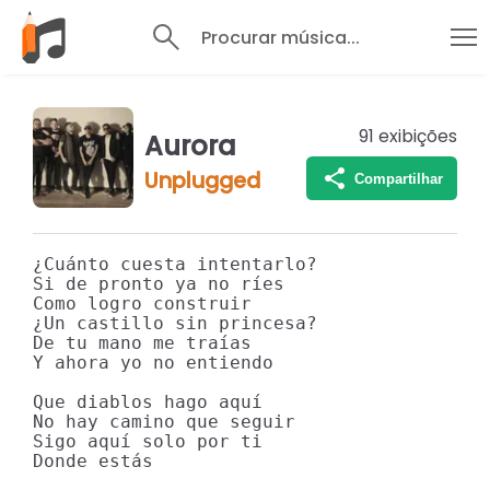
Procurar música...
91
exibições
Aurora
Unplugged
Compartilhar
¿Cuánto cuesta intentarlo?

Si de pronto ya no ríes

Como logro construir

¿Un castillo sin princesa?

De tu mano me traías

Y ahora yo no entiendo

Que diablos hago aquí

No hay camino que seguir

Sigo aquí solo por ti

Donde estás
