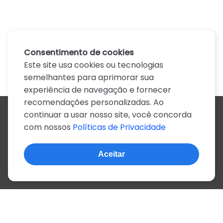
Consentimento de cookies
Este site usa cookies ou tecnologias
semelhantes para aprimorar sua
experiência de navegação e fornecer
recomendações personalizadas. Ao
continuar a usar nosso site, você concorda
Todos os artistas
com nossos
Políticas de Privacidade
A
B
C
D
E
F
G
H
I
J
K
L
M
N
O
P
Q
R
S
T
U
V
W
X
Y
Z
0-9
Aceitar
© 2022, mais de 2 milhões de cifras e letras
Sobre o site
Privacidade