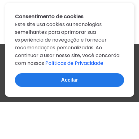
Consentimento de cookies
Este site usa cookies ou tecnologias
semelhantes para aprimorar sua
experiência de navegação e fornecer
recomendações personalizadas. Ao
continuar a usar nosso site, você concorda
Todos os artistas
com nossos
Políticas de Privacidade
A
B
C
D
E
F
G
H
I
J
K
L
M
N
O
P
Q
R
S
T
U
V
W
X
Y
Z
0-9
Aceitar
© 2022, mais de 2 milhões de cifras e letras
Sobre o site
Privacidade
Termos de uso
Português
Inglês