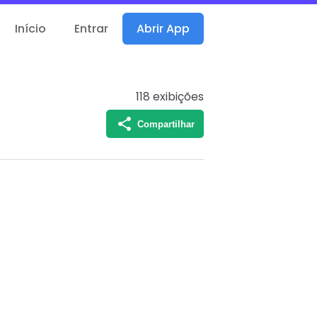
Início
Entrar
Abrir App
118
exibições
Compartilhar