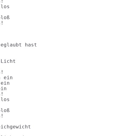
!

los

loß

!

eglaubt hast

Licht

!

 ein

ein

in

!

los

loß

!

ichgewicht
