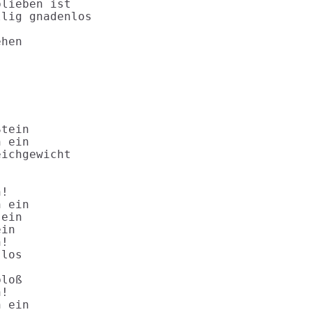
lieben ist

lig gnadenlos

hen

tein

 ein

ichgewicht

!

 ein

ein

in

!

los

loß

!

 ein
