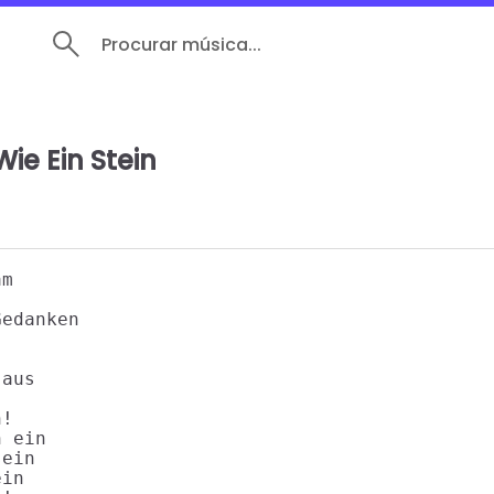
Procurar música...
Wie Ein Stein
m

edanken

aus

!

 ein

ein

in
