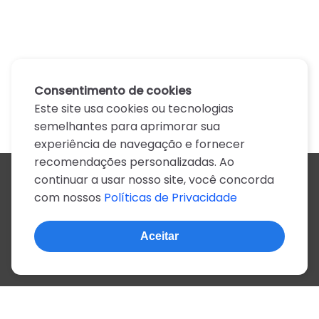
Consentimento de cookies
Este site usa cookies ou tecnologias
semelhantes para aprimorar sua
experiência de navegação e fornecer
recomendações personalizadas. Ao
continuar a usar nosso site, você concorda
Todos os artistas
com nossos
Políticas de Privacidade
A
B
C
D
E
F
G
H
I
J
K
L
M
N
O
P
Q
R
S
T
U
V
W
X
Y
Z
0-9
Aceitar
© 2022, mais de 2 milhões de cifras e letras
Sobre o site