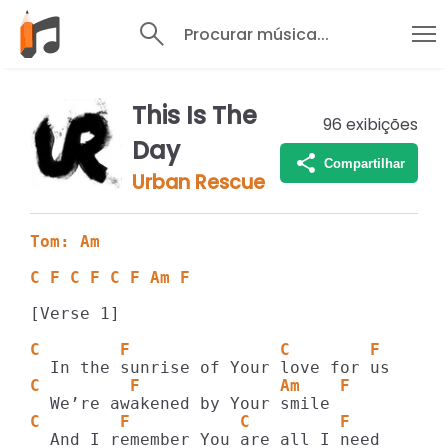
Procurar música...
This Is The
96
exibições
Day
Compartilhar
Urban Rescue
Tom: Am
C F C F C F Am F
[Verse 1]

C        F               C        F
C         F              Am    F
C        F           C         F