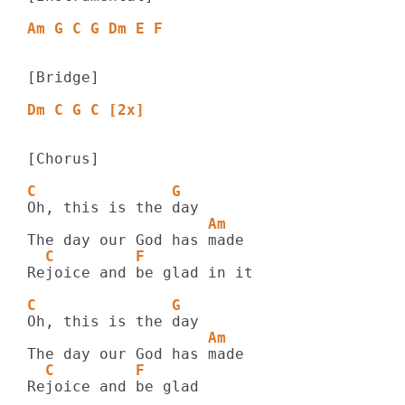
Am G C G Dm E F
[Bridge]

Dm C G C [2x]
[Chorus]

C               G
                    Am
  C         F
Rejoice and be glad in it

C               G
                    Am
  C         F
Rejoice and be glad