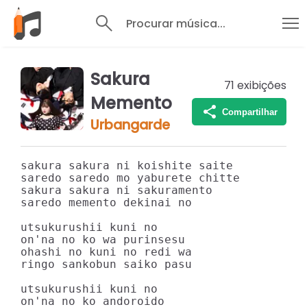
Procurar música...
Sakura
71
exibições
Memento
Compartilhar
Urbangarde
sakura sakura ni koishite saite

saredo saredo mo yaburete chitte

sakura sakura ni sakuramento

saredo memento dekinai no

utsukurushii kuni no

on'na no ko wa purinsesu

ohashi no kuni no redi wa

ringo sankobun saiko pasu

utsukurushii kuni no

on'na no ko andoroido
