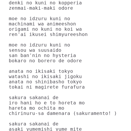
denki no kuni no kopperia

zenmai-maki-maki odore

moe no idzuru kuni no

machinami wa animeeshon

origami no kuni no koi wa

ren'ai ikusei shimyureeshon

moe no idzuru kuni no

sensou wa suusaido

san ban'nin no hysteria

bokaro no borero de odore

anata no ikisaki tokyo

watashi no ikisaki jigoku

anata no shinibasho tokyo

tokai ni magirete furafura

sakura sakanai de

iro hani ho e to horeta mo

hareta mo ochita mo

chirinuru-sa damenara (sakuramento! )

sakura sakanai de

asaki yumemishi yume mite
