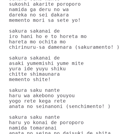
sukoshi akarite poroporo

namida ga deru no wa

dareka no sei dakara

memento mori sa sete yo!

sakura sakanai de

iro hani ho e to horeta mo

hareta mo ochita mo

chirinuru-sa damenara (sakuramento! )

sakura sakanai de

asaki yumemishi yume mite

yura ide yuyu shiku

chitte shimaunara

memento shite!

sakura saku nante

haru wa akebono youyou

yogo rete kega rete

anata no seinanoni (senchimento! )

sakura saku nante

haru yo konai de poroporo

namida tomaranai

anata no seina no daisuki de shita
