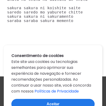
sakura sakura ni koishite saite

saredo saredo mo yaburete chitte

sakura sakura ni sakuramento

saraba saraba sakura memento
Consentimento de cookies
Este site usa cookies ou tecnologias
semelhantes para aprimorar sua
experiência de navegação e fornecer
recomendações personalizadas. Ao
continuar a usar nosso site, você concorda
Todos os artistas
com nossos
Políticas de Privacidade
A
B
C
D
E
F
G
H
I
J
K
L
M
N
O
P
Q
R
S
T
U
V
W
X
Y
Z
0-9
Aceitar