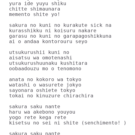
yura ide yuyu shiku

chitte shimaunara

memento shite yo!

sakura no kuni no kurakute sick na

kurasshikku ni koisuru nakare

garasu no kuni no garapagoshikkuna

ai o andaa kontorouru seyo

utsukurushii kuni no

aisatsu wa omotenashi

utsukurushuunaku kushitara

oobaadouzu mo o tenomono

anata no kokoro wa tokyo

watashi o wasurete jokyo

sayonara oshiete tokyo

tokai no kinuzure chirachira

sakura saku nante

haru wa akebono youyou

yogo rete kega rete

kisetsu no sei ni shite (senchimento! )

sakura saku nante
