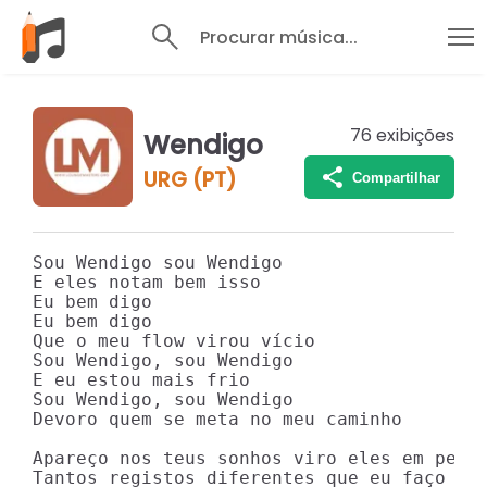
Procurar música...
76
exibições
Wendigo
URG (PT)
Compartilhar
Sou Wendigo sou Wendigo

E eles notam bem isso

Eu bem digo

Eu bem digo

Que o meu flow virou vício

Sou Wendigo, sou Wendigo

E eu estou mais frio

Sou Wendigo, sou Wendigo

Devoro quem se meta no meu caminho

Apareço nos teus sonhos viro eles em pesad
Tantos registos diferentes que eu faço na 