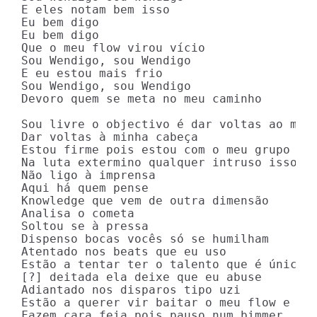
E eles notam bem isso

Eu bem digo

Eu bem digo

Que o meu flow virou vício

Sou Wendigo, sou Wendigo

E eu estou mais frio

Sou Wendigo, sou Wendigo

Devoro quem se meta no meu caminho

Sou livre o objectivo é dar voltas ao mund
Dar voltas à minha cabeça

Estou firme pois estou com o meu grupo

Na luta extermino qualquer intruso isso é 
Não ligo à imprensa

Aqui há quem pense

Knowledge que vem de outra dimensão

Analisa o cometa

Soltou se à pressa

Dispenso bocas vocês só se humilham

Atentado nos beats que eu uso

Estão a tentar ter o talento que é único

[?] deitada ela deixe que eu abuse

Adiantado nos disparos tipo uzi

Estão a querer vir baitar o meu flow e o m
Fazem cara feia pois pauso num bimmer
