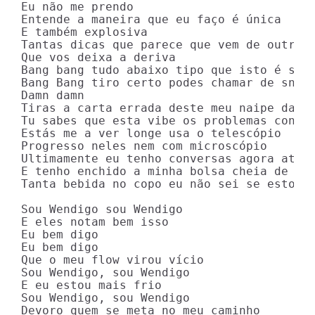
Eu não me prendo

Entende a maneira que eu faço é única

E também explosiva

Tantas dicas que parece que vem de outra ó
Que vos deixa a deriva

Bang bang tudo abaixo tipo que isto é stri
Bang Bang tiro certo podes chamar de snipe
Damn damn

Tiras a carta errada deste meu naipe damn 
Tu sabes que esta vibe os problemas contor
Estás me a ver longe usa o telescópio

Progresso neles nem com microscópio

Ultimamente eu tenho conversas agora até c
E tenho enchido a minha bolsa cheia de mon
Tanta bebida no copo eu não sei se estou s
Sou Wendigo sou Wendigo

E eles notam bem isso

Eu bem digo

Eu bem digo

Que o meu flow virou vício

Sou Wendigo, sou Wendigo

E eu estou mais frio

Sou Wendigo, sou Wendigo

Devoro quem se meta no meu caminho
