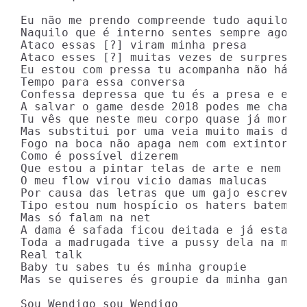
Eu não me prendo compreende tudo aquilo qu
Naquilo que é interno sentes sempre agora 
Ataco essas [?] viram minha presa

Ataco esses [?] muitas vezes de surpresa

Eu estou com pressa tu acompanha não há

Tempo para essa conversa

Confessa depressa que tu és a presa e eu s
A salvar o game desde 2018 podes me chamar
Tu vês que neste meu corpo quase já morri 
Mas substitui por uma veia muito mais de c
Fogo na boca não apaga nem com extintor (n
Como é possível dizerem

Que estou a pintar telas de arte e nem sou
O meu flow virou vicio damas malucas

Por causa das letras que um gajo escreve

Tipo estou num hospício os haters batem de
Mas só falam na net

A dama é safada ficou deitada e já estava 
Toda a madrugada tive a pussy dela na minh
Real talk

Baby tu sabes tu és minha groupie

Mas se quiseres és groupie da minha gang

Sou Wendigo sou Wendigo
