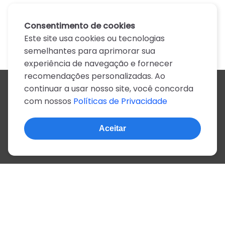
Consentimento de cookies
Este site usa cookies ou tecnologias
semelhantes para aprimorar sua
experiência de navegação e fornecer
recomendações personalizadas. Ao
continuar a usar nosso site, você concorda
Todos os artistas
com nossos
Políticas de Privacidade
A
B
C
D
E
F
G
H
I
J
K
L
M
N
O
P
Q
R
S
T
U
V
W
X
Y
Z
0-9
Aceitar
© 2022, mais de 2 milhões de cifras e letras
Sobre o site
Privacidade
Termos de uso
Português
Inglês