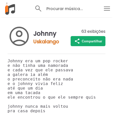
Procurar música...
63
exibições
Johnny
Uskalango
Compartilhar
Johnny era um pop rocker

e não tinha uma namorada

e cada vez que ele passava

a galera ia além

o preconceito não era nada

e o johnny vivia feliz

até que um dia

em uma tacada

ele encontrou o que ele sempre quis

johnny nunca mais voltou

pra casa depois
