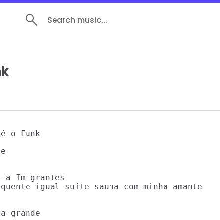
Search music...
nk
é o Funk

e

 a Imigrantes

quente igual suíte sauna com minha amante

a grande
