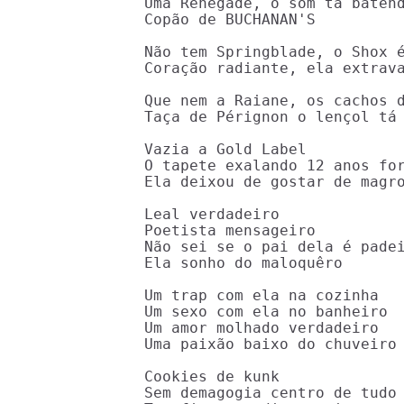
Uma Renegade, o som tá batend
Copão de BUCHANAN'S

Não tem Springblade, o Shox é
Coração radiante, ela extrava
Que nem a Raiane, os cachos d
Taça de Pérignon o lençol tá 
Vazia a Gold Label

O tapete exalando 12 anos for
Ela deixou de gostar de magro
Leal verdadeiro

Poetista mensageiro

Não sei se o pai dela é padei
Ela sonho do maloquêro

Um trap com ela na cozinha

Um sexo com ela no banheiro

Um amor molhado verdadeiro

Uma paixão baixo do chuveiro

Cookies de kunk

Sem demagogia centro de tudo 