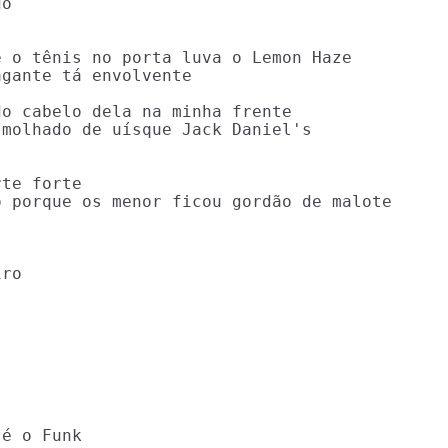
o

 o tênis no porta luva o Lemon Haze

gante tá envolvente

o cabelo dela na minha frente

molhado de uísque Jack Daniel's

te forte

 porque os menor ficou gordão de malote

ro

é o Funk
