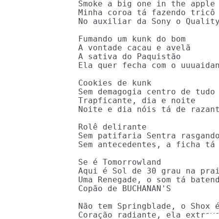
Smoke a big one in the apple

Minha coroa tá fazendo tricô

No auxiliar da Sony o Quality
Fumando um kunk do bom

A vontade cacau e avelã

A sativa do Paquistão

Ela quer fecha com o uuuaidan
Cookies de kunk

Sem demagogia centro de tudo 
Trapficante, dia e noite

Noite e dia nóis tá de razant
Rolê delirante

Sem patifaria Sentra rasgando
Sem antecedentes, a ficha tá 
Se é Tomorrowland

Aqui é Sol de 30 grau na prai
Uma Renegade, o som tá batend
Copão de BUCHANAN'S

Não tem Springblade, o Shox é
Coração radiante, ela extrav