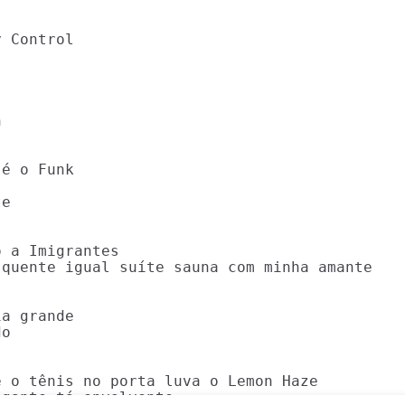
 Control



é o Funk

e

 a Imigrantes

quente igual suíte sauna com minha amante

a grande

o

 o tênis no porta luva o Lemon Haze

agante tá envolvente