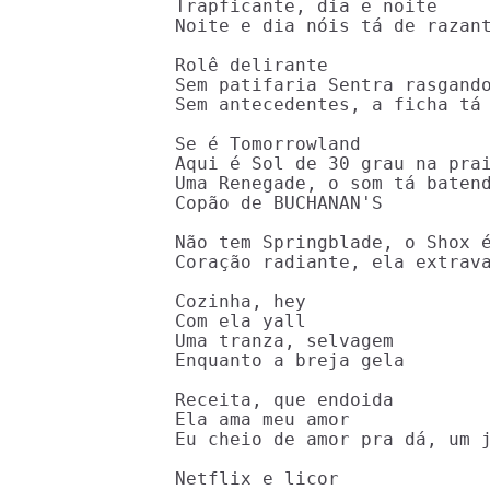
Trapficante, dia e noite

Noite e dia nóis tá de razant
Rolê delirante

Sem patifaria Sentra rasgando
Sem antecedentes, a ficha tá 
Se é Tomorrowland

Aqui é Sol de 30 grau na prai
Uma Renegade, o som tá batend
Copão de BUCHANAN'S

Não tem Springblade, o Shox é
Coração radiante, ela extrava
Cozinha, hey

Com ela yall

Uma tranza, selvagem

Enquanto a breja gela

Receita, que endoida

Ela ama meu amor

Eu cheio de amor pra dá, um j
Netflix e licor
