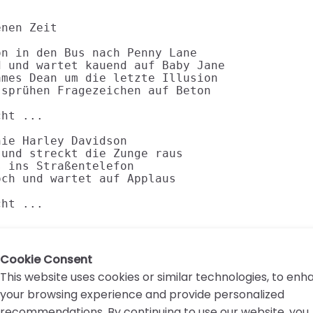
nen Zeit

n in den Bus nach Penny Lane

 und wartet kauend auf Baby Jane

mes Dean um die letzte Illusion

sprühen Fragezeichen auf Beton

ht ...

ie Harley Davidson

und streckt die Zunge raus

 ins Straßentelefon

ch und wartet auf Applaus

cht ...
Cookie Consent
This website uses cookies or similar technologies, to en
your browsing experience and provide personalized
recommendations. By continuing to use our website, you