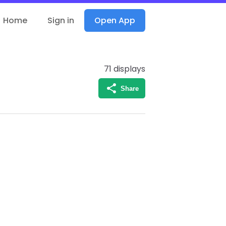
Home
Sign in
Open App
71
displays
Share