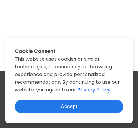
Cookie Consent
This website uses cookies or similar
technologies, to enhance your browsing
experience and provide personalized
recommendations. By continuing to use our
All artists
website, you agree to our
Privacy Policy
A
B
C
D
E
F
G
H
I
J
K
L
M
N
O
P
Q
R
S
T
U
V
W
X
Y
Z
0-9
Accept
© 2022, more than 2 million tabs and lyrics
About this site