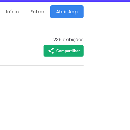
Início
Entrar
Abrir App
235
exibições
Compartilhar